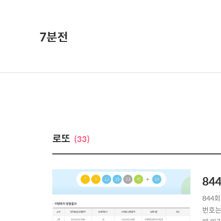
7분전
로또
(33)
84
844회
번호는 