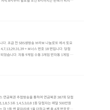
 저녁 8시부터 일요일 오전 6시까지는 판매가 되지
호 6개 맞으면 1등이에요. 자동 13명 수동3명 반자동
보너스 번호까지 맞으면..
겠습니다. 조금 전 SBS생방송 브라보 나눔로또 에서 토요
,13,29,31,39 + 보너스 번호 18 번입니다. 당첨
정되었습니다. 자동 9게임 수동 3게임 반자동 1게임 입
다시한번 당첨되신분들 축하드립니다. 828회 로또 당첨
화식품자동부산 동래구 수안동 281..
러스 연금복권 추첨방송을 통하여 연금복권 387회 당첨
5 3조 1,4,5,3,0,8 1등 당첨자는 매달 500만원
 각 1등 맨 끝자리에 1을 더하고 뺀 총 4개 번호로 당