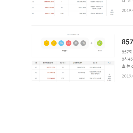
다. 
시까지
2019.
자수는
맞..
85
857
8시4
호 는 
등 당
2019.
이 나
개랑 ..