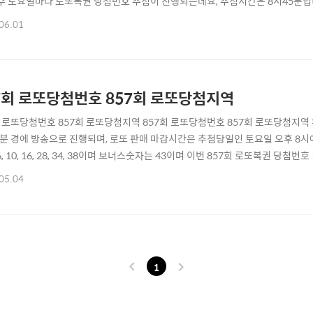
매주 토요일마다 로또복권 당첨번호 추첨이 진행되는데요, 추첨시간은 8시45분입
만 구매가능하니 참고하셔서 로또복권 구매하시길 바랄게요. 861회 로또당첨번호 
06.01
 4명으로 자동3명 수동1명 입니다. 로또당첨번호 당첨기준은 로또 6개 맞으면 1등
7회 로또당첨번호 857회 로또당첨지역
회 로또당첨번호 857회 로또당첨지역 857회 로또당첨번호 857회 로또당첨지역
5분 경에 방송으로 진행되며, 로또 판매 마감시간은 추첨당일인 토요일 오후 8시
6, 10, 16, 28, 34, 38이며 보너스숫자는 43이며 이번 857회 로또복권 당첨
첨금은 약 12억8천4백만원 정도인데요, 이번주 857회 로또당첨번호 당첨자는 
05.04
왔답니다. 아래에서 로또복권 당첨번호 지역 확인하세요. 로또복권 당첨번호 1등 당
1