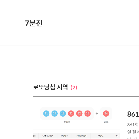
7분전
로또당첨 지역
(2)
86
861
일 결과