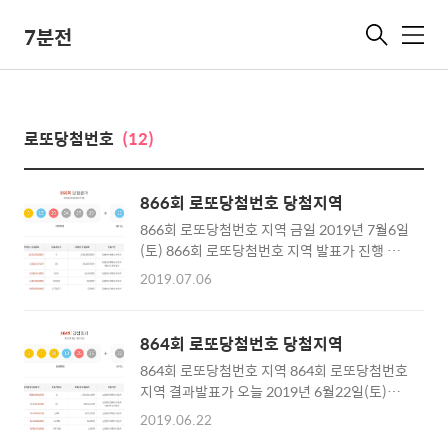
7분전
메
뉴
로또당첨번호
(12)
866회 로또당첨번호 당첨지역
866회 로또당첨번호 지역 금일 2019년 7월6일
(토) 866회 로또당첨번호 지역 발표가 진행 되
었답니다. 오늘 발표된 866회 로또당첨번호 지
2019.07.06
역 결과방송 추첨은 대한변호사협회 공보임사
로 임명된 양소영 변호사가 황금손으로 출연하
여 추첨을 도와주시더라구요. 866회 로또당첨
864회 로또당첨번호 당첨지역
번호 1등 숫자는 9, 15, 29, 34, 37, 39이며 2등
864회 로또당첨번호 지역 864회 로또당첨번호
보너스번호는 12로 1등 당첨자는 총 9명으로
지역 결과발표가 오늘 2019년 6월22일(토)에
한명당 약 22억원의 당첨금이 지급됩니다. 몇주
진행 되었는데요, 로또 추첨방송 보신적 있으세
전에도 보너스번호가 12가 나왔던 것 같은데~
2019.06.22
요? 진행은 서경석씨가 진행을 하고 매주 황금
이번주 당첨자분들 모두 축하드려요. 금일 7월6