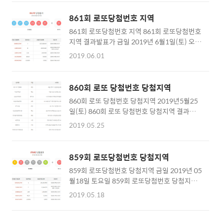
손이라는 추첨하는 분을 모셔서 추첨이 진행되
일에 진행된 로또 866회 당첨번호 1등 당첨자
던데요, 오늘은 생명의 전화에서 40년동안 전화
수는 총 9명으로 자동 4명, 반자동 2명, 수동 3
861회 로또당첨번호 지역
상담 봉사자로 근무하신 박주선 상담원님이 추
명으로 각각 다른 당첨지역이 나왔더라구요. 로
861회 로또당첨번호 지역 861회 로또당첨번호
첨 버튼을 누르시더라구요. 864회 로또당첨번
또 숫자 5개와 보너스번호를 맞추면 2등이며..
지역 결과발표가 금일 2019년 6월1일(토) 오후
호는 3, 7, 10, 13, 25, 36이며 보너스번호는 32
8시45분 경 MBC에서 진행 되었습니다. 금일
입니다. 번호가 나온 순서는 36, 13, 3, 10, 7, 25
2019.06.01
결과발표 추첨은 계명대 학생 이지원씨가 도와
이렇게 나왔구요, 당첨자는 총 11명, 자동 7명,
주셨는데요, 861회 로또당첨번호 1등은 11,
수동2명, 반자동2명으로 당첨지역도 각각 다르
17, 19, 21, 22, 25이며 보너스번호는 24입니
게 나왔답니다. 로또당첨번호 보는 방법은 숫자
860회 로또 당첨번호 당첨지역
다. 매주 토요일마다 로또복권 당첨번호 추첨이
6개 맞으면 1등, 숫자 5개, 보너스번호 맞추면 2
860회 로또 당첨번호 당첨지역 2019년5월25
진행되는데요, 추첨시간은 8시45분입니다. 로
등, 숫자 5개 맞으..
일(토) 860회 로또 당첨번호 당첨지역 결과발
또 판매 마감시간은 추첨당일 토요일 오후 8시
표 확인하세요. 로또 추첨시간은 매주 토요일 저
까지만 구매가능하니 참고하셔서 로또복권 구
2019.05.25
녁 8시 45분 MBC에서 진행되며 로또 판매시간
매하시길 바랄게요. 861회 로또당첨번호 1등
은 로또당첨번호 결과발표 당일 토요일 저녁 8
당첨금은 약 45억7,200만원 정도이며, 당첨자
시까지만 구매 가능합니다. 860회 로또당첨번
수는 4명으로 자동3명 수동1명 입니다. 로또당
859회 로또당첨번호 당첨지역
호는 4, 8, 18, 25, 27, 32이며 보너스번호는 42
첨번호 당첨기준은 로또 6개 맞으면 1등, 로또 5
859회 로또당첨번호 당첨지역 금일 2019년 05
1등 당첨자는 총 10명으로 자동 6명 수동 3명
개 맞고 보너스번호 맞으면 2등, 로또 5개 맞..
월18일 토요일 859회 로또당첨번호 당첨지역
반자동 1명입니다. 860회 로또 당첨번호 당첨
결과발표가 진행되었는데요, 오늘 발표한 859
지역입니다. 서울 관악구 신림동에서 자동, 서울
2019.05.18
회 로또당첨번호 1등은 8, 22, 35, 38, 39, 41 이
구로구 오류동에서 자동, 부산 동래구 온천동에
렇게 6개 숫자구요, 보너스번호는 24입니다. 로
서 반자동, 부산 해운대구 우동에서 자동, 대구