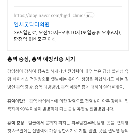
https://blog.naver.com/hjgd_clinic
광고
연세굿닥터의원
365일진료, 오전10시~오후10시(토일공휴 오후6시),
합정역 8번 출구 아래
홍역 증상, 홍역 예방접종 시기
감염성이 강하여 접촉을 하게되면 전염력이 매우 높은 급성 발진성 유
행 바이러스 전염병으로 옛날에는 유아의 생명을 위협하기도 하는 질
병인 홍역 증상, 홍역 예방방법, 홍역 예방접종에 대하여 알아볼게요.
홍역이란?
- 홍역 바이러스에 의한 감염으로 전염성이 아주 강하며, 접
촉자의 90% 이상이 발병하게 되는 급성 유행성 전염병입니다.
홍역 증상
- 얼굴에서 몸까지 퍼지는 피부발진부터, 발열, 콧물, 결막염
첫 3~5일에는 전염력이 가장 강한시기로 기침, 발열, 콧물, 결막염 등의