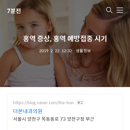
7분전
메
뉴
홍역 증상, 홍역 예방접종 시기
2019. 2. 22. 12:32
ㆍ
생활정보
https://blog.naver.com/the-bon
광고
더본내과의원
서울시 양천구 목동동로 73 양천구청 부근