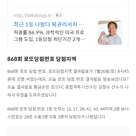
첨기로 대박 꿈을 펼쳐봐요.
http://lottobingo.kr
광고
최근 1등 나왔다 복권리서치 매
주 2등 이상 당첨자 속출
적중률 86.9%, 과학적인 미국 프로
그램 도입, 1등당첨 최단기간 2개월
신기록 이런 것이 바로 분석실력이
죠
868회 로또당첨번호 당첨지역
868회 로또 당첨 번호, 로또당첨지역 결과발표가 7월20일(토) 8시45
분에 진행 되었는데요, 오늘 로또 당첨 번호 결과발표 방송보셨나요?
오늘 결과발표 황금손은 로드FC 종합격투기선수인 김형수 선수가 나
와서 추첨을 도와주셨답니다.
868회 로또 당첨 번호 1등 숫자는 12, 17, 28, 41, 43, 44이며 2등 보너
스번호는 28로 수동3명 자동 3명의 당첨자가 나왔답니다.