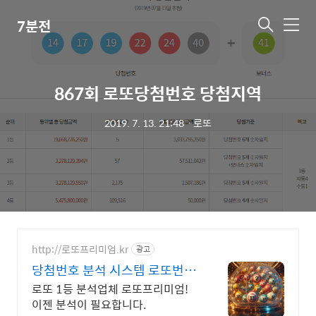
7분전
메
뉴
867회 로또당첨번호 당첨지역
2019. 7. 13. 21:48
ㆍ
로또
http://로또프리미엄.kr
광고
당첨번호 분석 시스템 로또번호
분석업체
로또 1등 분석업체 로또프리미엄!
이젠 분석이 필요합니다.