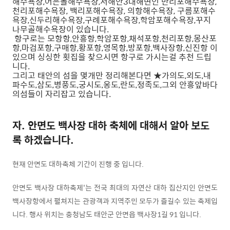
해수욕장,어은돌해수욕장,서해안3대해변인 만리포해수욕장,
천리포해수욕장, 백리포해수욕장, 의항해수욕장, 구름포해수
욕장,신두리해수욕장,구례포해수욕장,학암포해수욕장,꾸지
나무골해수욕장이 있습니다.
항구로는 모항항,안흥항,학암포항,채석포항,천리포항,몽산포
항,마검포항,구매항,황포항,영목항,방포항,백사장항,신진항 이
있으며 싱싱한 횟집을 찾으시면 항구로 가시는걸 추천 드립
니다.
그리고 태안의 섬을 몇개만 정리해본다면 ★가의도,외도,내
파수도,삼도,병풍도,궁시도,옹도,란도,정족도,그외 안흥앞바다
의섬들이 자리잡고 있습니다.
자. 안면도 백사장 대하 축체에 대해서 알아 보도
록 하겠습니다.
현재 안면도 대하축체 기간이 진행 중 입니다.
안면도 백사장 대하축제'는 전국 최대의 자연산 대하 집산지인 안면도
백사장항에서 펼쳐지는 관광객과 지역주민 모두가 즐길수 있는 축제입
니다. 행사 위치는 충청남도 태안군 안면읍 백사장1길 91 입니다.