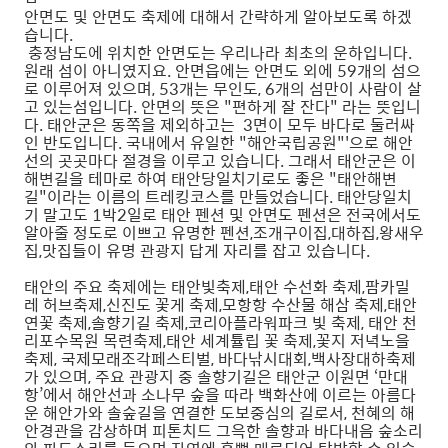
안면도 및 안면도 축제에 대해서 간략하게 알아보도록 하겠
습니다.
충정남도에 위치한 안면도는 우리나라 최초의 운하입니다.
원래 섬이 아니였지요. 안면읍에는 안면도 외에 59개의 섬으
로 이루어져 있으며, 53개는 무인도, 6개의 섬만이 사람이 살
고 있는섬입니다. 안면의 뜻은 "편하게 잘 잔다" 라는 뜻입니
다. 태안군은 동쪽을 제외하고는 3면이 모두 바다로 둘러싸
인 반도입니다. 국내에서 유일한 "해안국립공원"'으로 해안
선의 곳곳마다 절경을 이루고 있습니다. 그래서 태안군은 이
해변길을 테마로 하여 태안당일치기로도 좋은 "태안해변
길"이라는 이름의 트레킹코스를 만들었습니다. 태안당일치
기 말고도 1박2일로 태안 펜션 및 안면도 펜션은 전국에서도
알아줄 정도로 이쁘고 유명한 펜션,조개구이집,대하집,왕새우
집,맛집들이 유명 관광지 답게 자리를 잡고 있습니다.
태안의 주요 축제에는 태안빛축제,태안 수선화 축제,팜카밀
레 허브축제,신진도 꽃게 축제,모항항 수산물 해삼 축제,태안
연꽃 축제,솔향기길 축제,코리아플라워파크 빛 축제, 태안 천
리포수목원 목련축제,태안 세계튤립 꽃 축제,꽃지 저녁노을
축제, 국제모래조각페스티벌, 바다낚시대회,백사장대하축제
가 있으며, 주요 관광지 중 솔향기길은 태안군 이원면 ‘만대
항’에서 해안선과 소나무 숲을 따라 백화산에 이르는 아름다
운 해안가와 솔숲길을 연결한 도보중심의 길로서, 천혜의 해
안경관을 감상하며 피톤치드 그윽한 솔향과 바다내음 숲소리