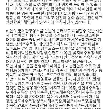
와 파도소리를 들으며 자연에 흠뻑 매료되어 탐방할 수 있습
니다. 총5코스의 길로 태안의 주요 경치를 둘러볼 수 있습니
다. 그리고 또하나의 코스인 굽이굽이 리아스식 해안을 따라
아름다운 경관과 독특한 해안생태계를 자랑하는 태안해안국
립공원의 “자연과 문화 그리고 인간이 살아 숨쉬는 편안하고
안전한길” 해변길이 있으니 참고 하시면 되겠습니다.
태안의 문화관광명소를 한눈에 둘러보고 체험할수 있는 태안
시티 투어를 이용하시는 것을 추천드립니다. 북부코스에는
태안터미널을 출발,신두리사구,만리포해변,유류피해극복 기
념관, 천리포수목원, 태안전통시작하여 다시 태안터미널로
돌아오는 일정입니다.남부코스는 터미널을 출발하여, 팜카밀
레,쥬라기박물관,백사장항,안면도 수목원, 꽃지해수욕장,터미
널도착 입니다. 예약 및 시간표는 태안군청으로 접속하시면
태안시티투어 안내가 있으니 참고 하시면 되겠습니다.
또한 체험 마을을 운영하며 아이들과 가볼만한곳 으로 갯벌
체험,농장체험,마늘캐기체험들 각종 생태체험과 수확의 기쁨
가득한 체험을 할수 있는 프로그램이 준비 되어 있습니다.
태안의 해수욕장을 빼놓을수 없을텐데요. 자연산 대하,왕새
우가 유명한 백사장해수욕장, 성난 사자처럼 적을 향해 달려
갈것만 같은 삼봉해수욕장, 기지포 해수욕장, 안면해수욕장,
두여해수욕장, 밧개해수욕장,방포해수욕장,꽃지해수욕장,샛
별해수욕장,바람아래해수욕장.장삼포해수욕장,몽상해수욕
장,달산포해수욕장,청포대해수욕장,마검포해수욕장,곰섬해
수욕장,연포해수욕장,갈음이해수욕장,통개해수욕장,파도리