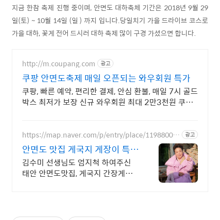
지금 한참 축제 진행 중이며, 안면도 대하축체 기간은 2018년 9월 29
일(토) ~ 10월 14일 (일 ) 까지 입니다.당일치기 가을 드라이브 코스로
가을 대하, 꽃게 전어 드시러 대하 축제 많이 구경 가셨으면 합니다.
http://m.coupang.com
광고
쿠팡 안면도축제 매일 오픈되는 와우회원 특가
쿠팡, 빠른 예약, 편리한 결제, 안심 환불, 매일 7시 골드
박스 최저가 보장 신규 와우회원 최대 2만3천원 쿠폰
팩+5% 추가적립 혜택! 여행도 이제 쿠팡에서!
https://map.naver.com/p/entry/place/11988005
광고
79
안면도 맛집 게국지 게장이 특별
한집
김수미 선생님도 엄지척 하여주신
태안 안면도맛집, 게국지 간장게장
양념게장 맛집.