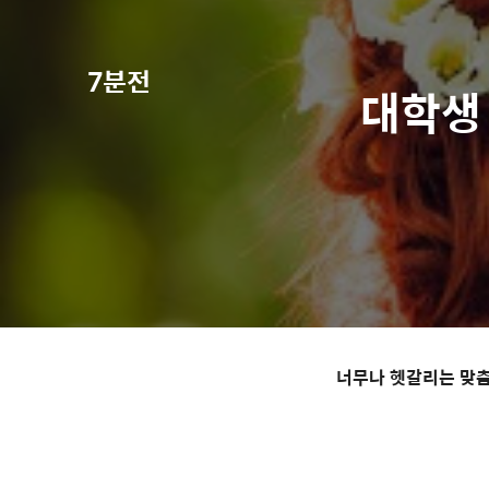
7분전
대학생
너무나 헷갈리는 맞