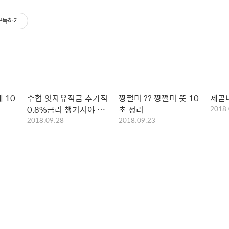
구독하기
 10
수협 잇자유적금 추가적
짱쩔미 ?? 짱쩔미 뜻 10
제곧내
0.8%금리 챙기셔야 됩
초 정리
2018.
2018.09.28
2018.09.23
니다 -팩트-