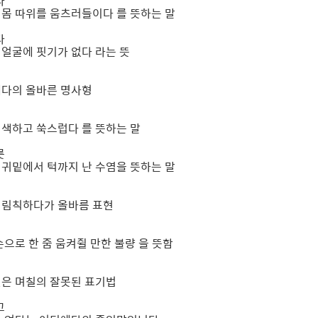
다
→ 몸 따위를 움츠러들이다 를 뜻하는 말
다
→ 얼굴에 핏기가 없다 라는 뜻
설레다의 올바른 명사형
 어색하고 쑥스럽다 를 뜻하는 말
룻
→ 귀밑에서 턱까지 난 수염을 뜻하는 말
 꺼림칙하다가 올바름 표현
 손으로 한 줌 움켜쥘 만한 불량 을 뜻함
몇일은 며칠의 잘못된 표기법
고