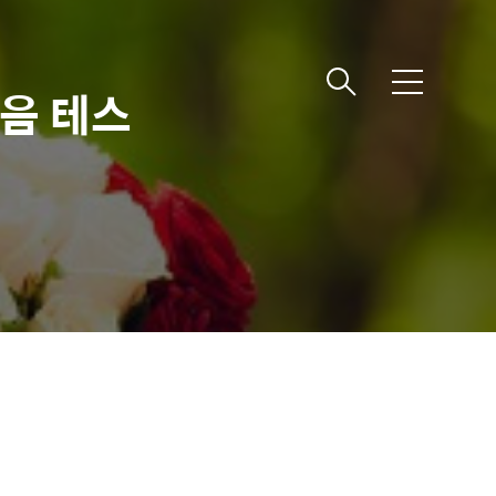
메
음 테스
뉴