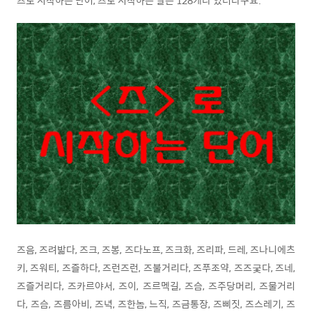
즈음, 즈려밟다, 즈크, 즈봉, 즈다노프, 즈크화, 즈리파, 드레, 즈나니에츠
키, 즈워티, 즈즐하다, 즈런즈런, 즈불거리다, 즈푸조약, 즈즈궃다, 즈네,
즈즐거리다, 즈카르야서, 즈이, 즈르멕길, 즈슴, 즈주당머리, 즈물거리
다, 즈슴, 즈름아비, 즈녁, 즈한놈, 느직, 즈금통장, 즈삐짓, 즈스레기, 즈