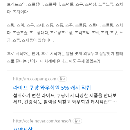
보리프조약, 즈르잡다, 즈르쥐다, 즈녁쌀, 즈믄, 즈녁상, 느즉느즉, 즈치
다, 즈츼이다.
즈렁, 즈이, 즈구, 즈네, 즈름, 즈릅, 즈꾸, 즈르릉, 즈르다, 즈르렁, 즈치
다, 즈즐즈즐, 즈르릉대다, 즈르릉즈르릉, 즈벅즈벅, 즈넉, 즈위, 즈구, 느
금, 즈쯤, 즈제등이 있습니다.
즈로 시작하는 단어, 즈로 시작하는 말을 몇개 외워두고 끝말잇기 할때
즈로 끝나는 단어가 내 차례에 온다고 해도 문제 없겠죠?!
http://m.coupang.com
광고
라이프 쿠팡 와우회원 5% 캐시 적립
섭취하기 편한 라이프, 쿠팡에서 다양한 제품을 만나보
세요. 건강식품, 활력을 되찾고 와우회원 캐시적립도
받으세요.
http://cafe.naver.com/caresoft
광고
요양세상