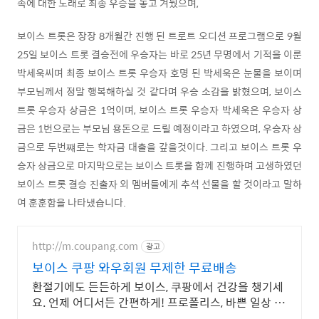
족에 대한 노래로 최종 우승을 놓고 겨눴으며,
보이스 트롯은 장장 8개월간 진행 된 트로트 오디션 프로그램으로 9월
25일 보이스 트롯 결승전에 우승자는 바로 25년 무명에서 기적을 이룬
박세욱씨며 최종 보이스 트롯 우승자 호명 된 박세욱은 눈물을 보이며
부모님께서 정말 행복해하실 것 같다며 우승 소감을 밝혔으며, 보이스
트롯 우승자 상금은 1억이며, 보이스 트롯 우승자 박세욱은 우승자 상
금은 1번으로는 부모님 용돈으로 드릴 예정이라고 하였으며, 우승자 상
금으로 두번쨰로는 학자금 대출을 갚을것이다. 그리고 보이스 트롯 우
승자 상금으로 마지막으로는 보이스 트롯을 함께 진행하며 고생하였던
보이스 트롯 결승 진출자 외 멤버들에게 추석 선물을 할 것이라고 말하
여 훈훈함을 나타냈습니다.
http://m.coupang.com
광고
보이스 쿠팡 와우회원 무제한 무료배송
환절기에도 든든하게 보이스, 쿠팡에서 건강을 챙기세
요. 언제 어디서든 간편하게! 프로폴리스, 바쁜 일상 속
건강을 지키세요.